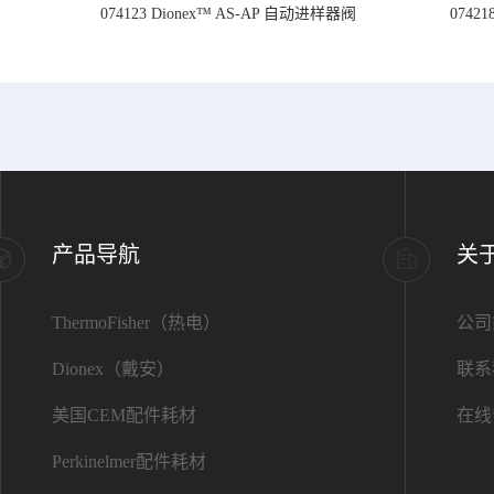
074123 Dionex™ AS-AP 自动进样器阀
074
产品导航
关
ThermoFisher（热电）
公司
Dionex（戴安）
联系
美国CEM配件耗材
在线
Perkinelmer配件耗材