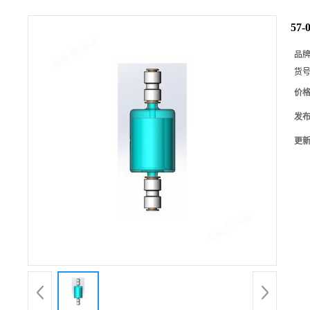
57-
品
货
价
发
更