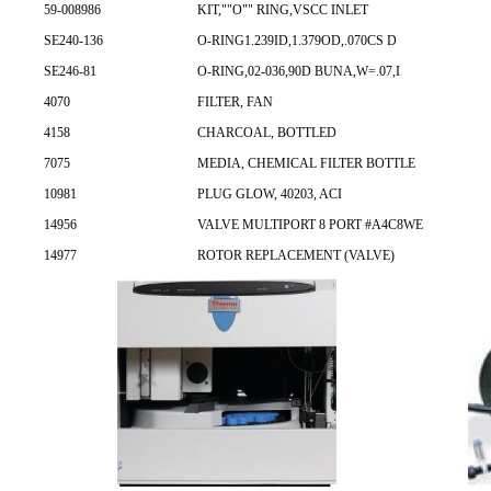
59-008986
KIT,""O"" RING,VSCC INLET
SE240-136
O-RING1.239ID,1.379OD,.070CS D
SE246-81
O-RING,02-036,90D BUNA,W=.07,I
4070
FILTER, FAN
4158
CHARCOAL, BOTTLED
7075
MEDIA, CHEMICAL FILTER BOTTLE
10981
PLUG GLOW, 40203, ACI
14956
VALVE MULTIPORT 8 PORT #A4C8WE
14977
ROTOR REPLACEMENT (VALVE)