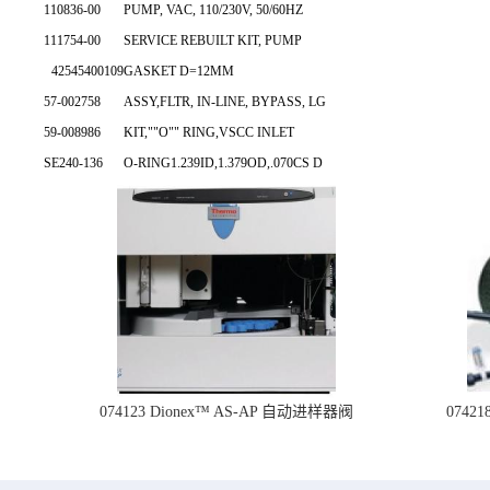
110836-00
PUMP, VAC, 110/230V, 50/60HZ
111754-00
SERVICE REBUILT KIT, PUMP
42545400109
GASKET D=12MM
57-002758
ASSY,FLTR, IN-LINE, BYPASS, LG
59-008986
KIT,""O"" RING,VSCC INLET
SE240-136
O-RING1.239ID,1.379OD,.070CS D
074123 Dionex™ AS-AP 自动进样器阀
074