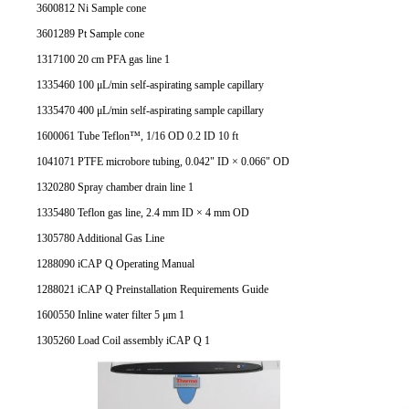
3600812 Ni Sample cone
3601289 Pt Sample cone
1317100 20 cm PFA gas line 1
1335460 100 μL/min self-aspirating sample capillary
1335470 400 μL/min self-aspirating sample capillary
1600061 Tube Teflon™, 1/16 OD 0.2 ID 10 ft
1041071 PTFE microbore tubing, 0.042" ID × 0.066" OD
1320280 Spray chamber drain line 1
1335480 Teflon gas line, 2.4 mm ID × 4 mm OD
1305780 Additional Gas Line
1288090 iCAP Q Operating Manual
1288021 iCAP Q Preinstallation Requirements Guide
1600550 Inline water filter 5 μm 1
1305260 Load Coil assembly iCAP Q 1