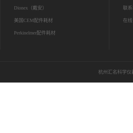
Dionex（戴安）
联系
美国CEM配件耗材
在线
Perkinelmer配件耗材
杭州汇名科学仪