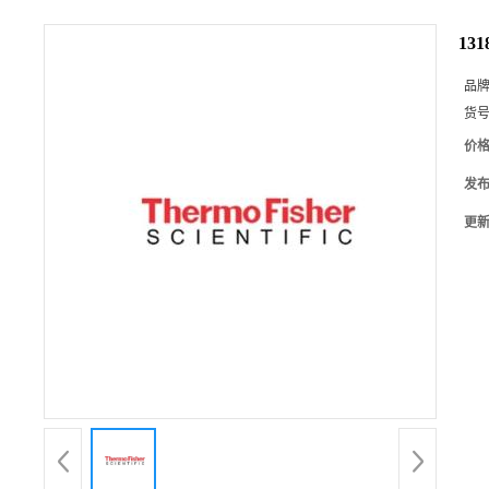
13
品
货
价
发
更