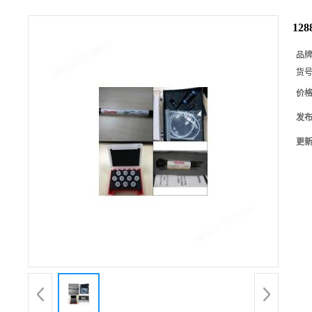
12
品
货
价
发
更