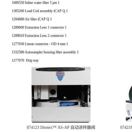
1600550 Inline water filter 5 μm 1
1305260 Load Coil assembly iCAP Q 1
1294680 Air filter iCAP Q 1
1289600 Extraction Lens 1 connector 1
1289610 Extraction Lens 2 connector 1
1277030 Linear connector - OD 4 mm 1
1332580 Autosampler housing filter assembly 1
1277070 Drip tray
074123 Dionex™ AS-AP 自动进样器阀
074