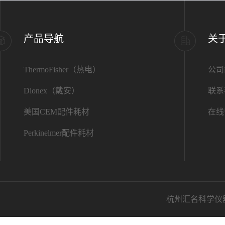
产品导航
关
ThermoFisher（热电）
公司
Dionex（戴安）
联系
美国CEM配件耗材
在线
Perkinelmer配件耗材
杭州汇名科学仪