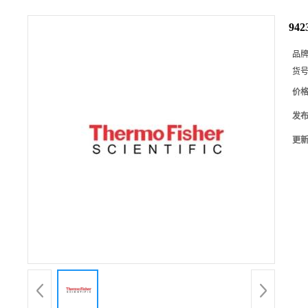
94
品
货
价
发
更