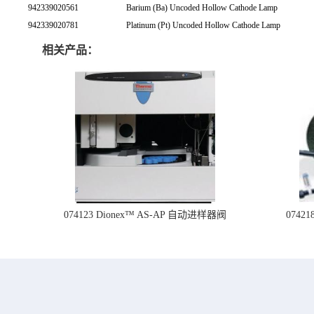
942339020561
Barium (Ba) Uncoded Hollow Cathode Lamp
942339020781
Platinum (Pt) Uncoded Hollow Cathode Lamp
相关产品：
074123 Dionex™ AS-AP 自动进样器阀
074