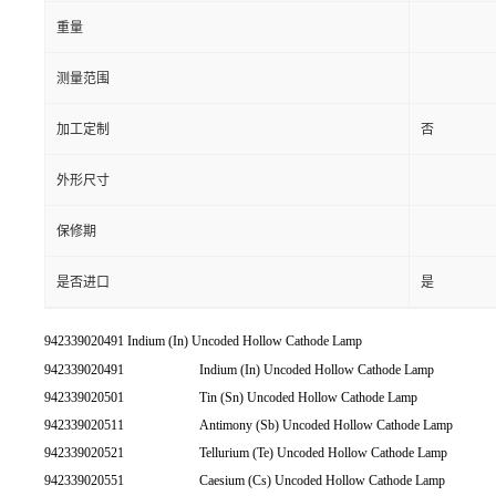
重量
测量范围
加工定制
否
外形尺寸
保修期
是否进口
是
942339020491 Indium (In) Uncoded Hollow Cathode Lamp
942339020491
Indium (In) Uncoded Hollow Cathode Lamp
942339020501
Tin (Sn) Uncoded Hollow Cathode Lamp
942339020511
Antimony (Sb) Uncoded Hollow Cathode Lamp
942339020521
Tellurium (Te) Uncoded Hollow Cathode Lamp
942339020551
Caesium (Cs) Uncoded Hollow Cathode Lamp