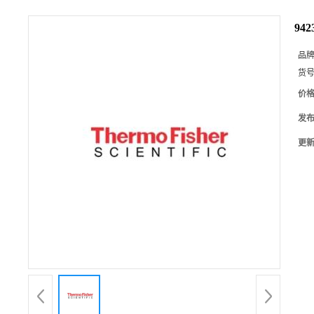
94
品
货
价
发
更