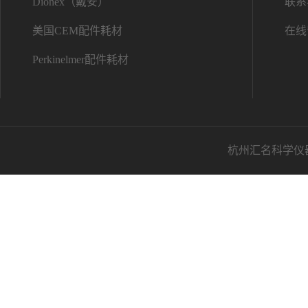
Dionex（戴安）
联系
美国CEM配件耗材
在线
Perkinelmer配件耗材
杭州汇名科学仪