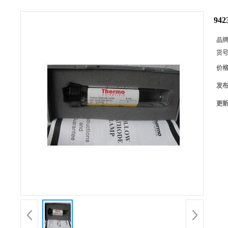
94
品
货
价
发
更