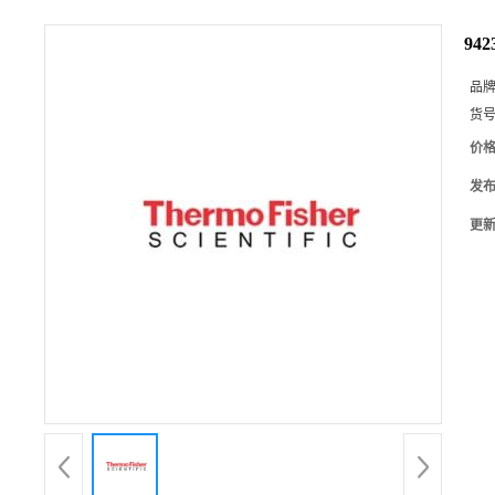
94
品
货
价
发
更