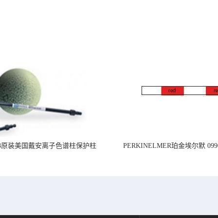
218原装美国戴安离子色谱柱保护柱
PERKINELMER珀金埃尔默 099
标准PVC管道,内径1.