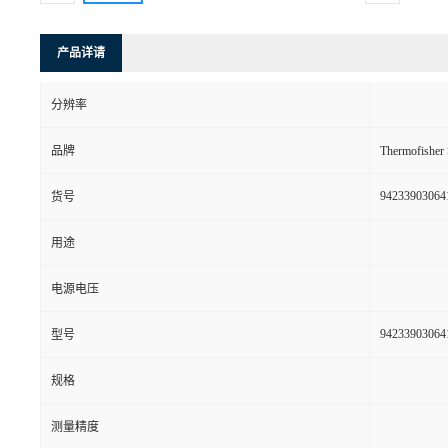
产品详请
分辨率
品牌
Thermofishe
94233903064
货号
用途
电源电压
94233903064
型号
规格
测量精度