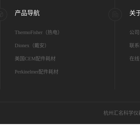
产品导航
关
ThermoFisher（热电）
公司
Dionex（戴安）
联系
美国CEM配件耗材
在线
Perkinelmer配件耗材
杭州汇名科学仪