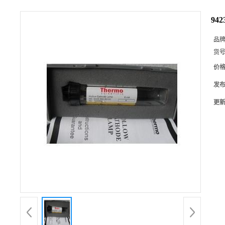
94
品
货
价
发
更