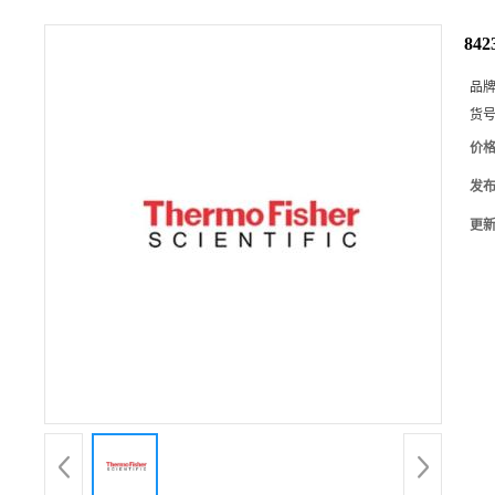
84
品
货
价
发
更