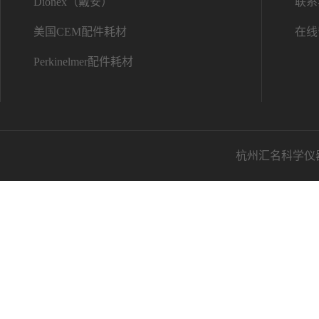
Dionex（戴安）
联系
美国CEM配件耗材
在线
Perkinelmer配件耗材
杭州汇名科学仪