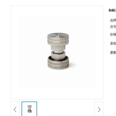
046
品
货
价
发
更