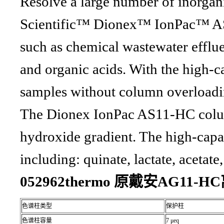
Resolve a large number of inorgan
Scientific™ Dionex™ IonPac™ AS
such as chemical wastewater efflue
and organic acids. With the high-
samples without column overloadi
The Dionex IonPac AS11-HC column 
hydroxide gradient. The high-capa
including: quinate, lactate, acetate
052962thermo 原戴安AG11
色谱柱类型
保护柱
色谱柱容量
7 μeq