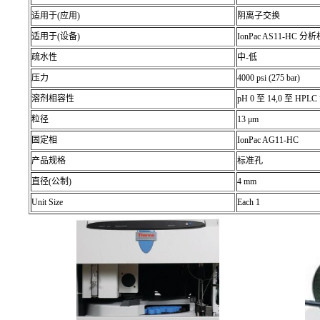
适用于(应用)
阴离子交换
适用于(设备)
IonPac AS11-HC 分
疏水性
中-低
压力
4000 psi (275 bar)
溶剂相容性
pH 0 至 14,0 至 HPL
粒径
13 μm
固定相
IonPac AG11-HC
产品规格
标准孔
直径(公制)
4 mm
Unit Size
Each 1