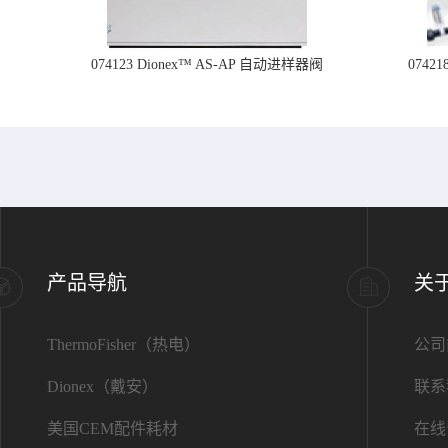
074123 Dionex™ AS-AP 自动进样器阀
074
产品导航
关
ThermoFisher（热电）
公司
Dionex（戴安）
联系
美国CEM配件耗材
在线