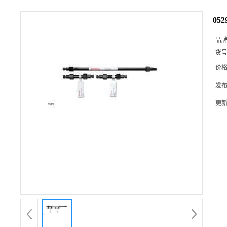
05
品
货
价
发
更