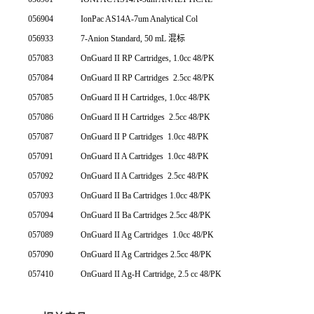
056904
IonPac AS14A-7um Analytical Col
056933
7-Anion Standard, 50 mL 混标
057083
OnGuard II RP Cartridges, 1.0cc 48/PK
057084
OnGuard II RP Cartridges
2.5cc 48/PK
057085
OnGuard II H Cartridges, 1.0cc 48/PK
057086
OnGuard II H Cartridges
2.5cc 48/PK
057087
OnGuard II P Cartridges
1.0cc 48/PK
057091
OnGuard II A Cartridges
1.0cc 48/PK
057092
OnGuard II A Cartridges
2.5cc 48/PK
057093
OnGuard II Ba Cartridges 1.0cc 48/PK
057094
OnGuard II Ba Cartridges 2.5cc 48/PK
057089
OnGuard II Ag Cartridges
1.0cc 48/PK
057090
OnGuard II Ag Cartridges 2.5cc 48/PK
057410
OnGuard II Ag-H Cartridge, 2.5 cc 48/PK