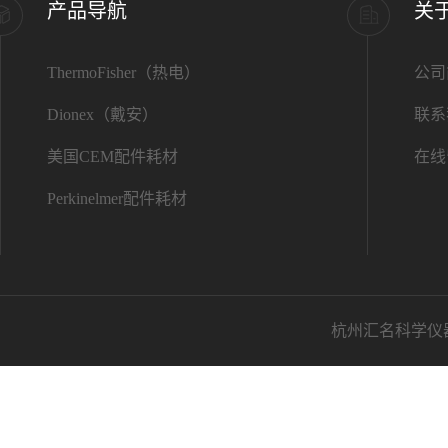
产品导航
关
ThermoFisher（热电）
公司
Dionex（戴安）
联系
美国CEM配件耗材
在线
Perkinelmer配件耗材
杭州汇名科学仪