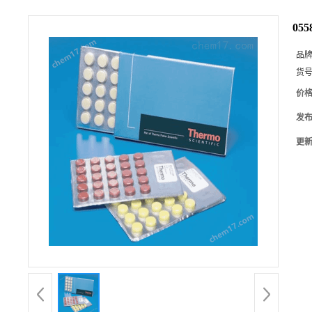
05
品
货
价
发
更