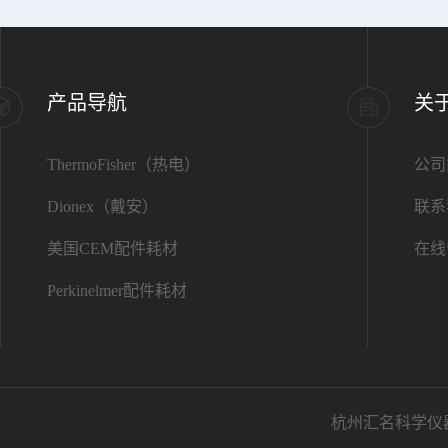
产品导航
关
ThermoFisher（热电）
公司
Dionex（戴安）
联系
美国CEM配件耗材
在线
Perkinelmer配件耗材
杭州汇名科学仪