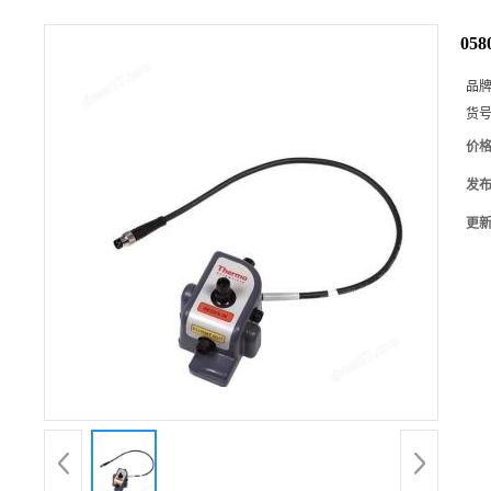
05
品
货
价
发
更