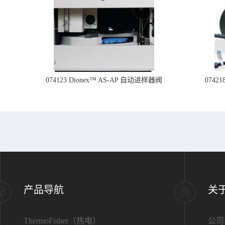
074123 Dionex™ AS-AP 自动进样器阀
074
产品导航
关
ThermoFisher（热电）
公司