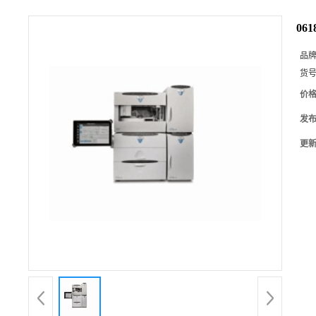
06
品
货
价
发
更