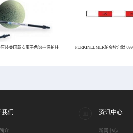
218原装美国戴安离子色谱柱保护柱
PERKINELMER珀金埃尔默 099
标准PVC管道,内径1.
于我们
资讯中心
简介
新闻中心