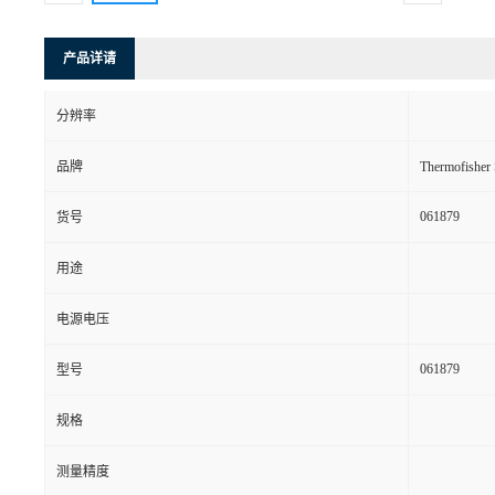
产品详请
分辨率
品牌
Thermofishe
061879
货号
用途
电源电压
061879
型号
规格
测量精度