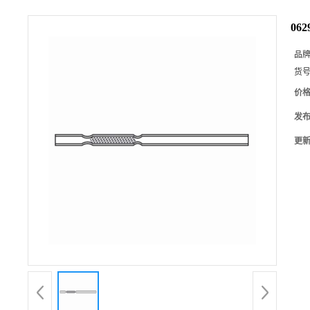
06
品
货
价
发
更