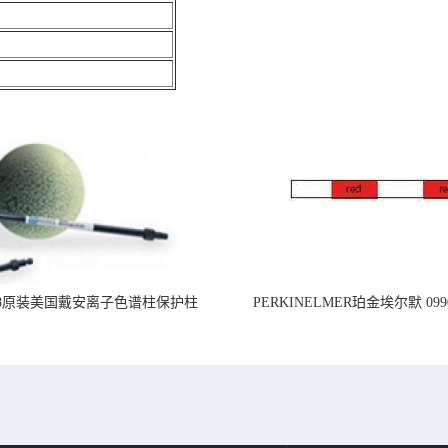
218原装美国戴安离子色谱柱保护柱
PERKINELMER珀金埃尔默 099
标准PVC管道,内径1.