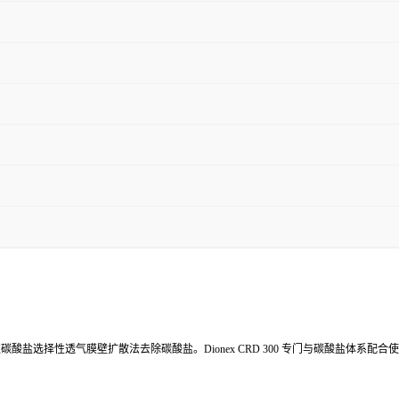
置支持通过碳酸盐选择性透气膜壁扩散法去除碳酸盐。Dionex CRD 300 专门与碳酸盐体系配合使