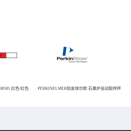
08585 红色/红色
PERKINELMER珀金埃尔默 石墨炉自动取样杯
14mm
1.2 mL B0510397