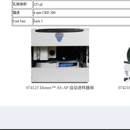
孔隙体积
225 μL
描述
4 mm CRD 200
Unit Size
Each 1
074123 Dionex™ AS-AP 自动进样器阀
074