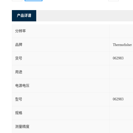
产品详请
分辨率
品牌
Thermofishe
062983
货号
用途
电源电压
062983
型号
规格
测量精度