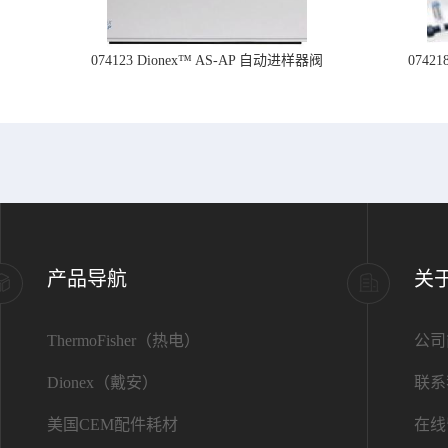
074123 Dionex™ AS-AP 自动进样器阀
074
产品导航
关
ThermoFisher（热电）
公司
Dionex（戴安）
联系
美国CEM配件耗材
在线