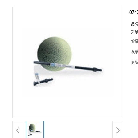
07
品
货
价
发
更