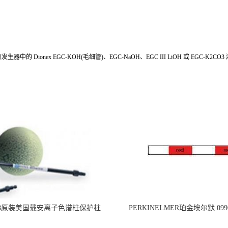
0 淋洗液发生器中的 Dionex EGC-KOH(毛细管)、EGC-NaOH、EGC III LiOH 或 EGC-
218原装美国戴安离子色谱柱保护柱
PERKINELMER珀金埃尔默 099
标准PVC管道,内径1.