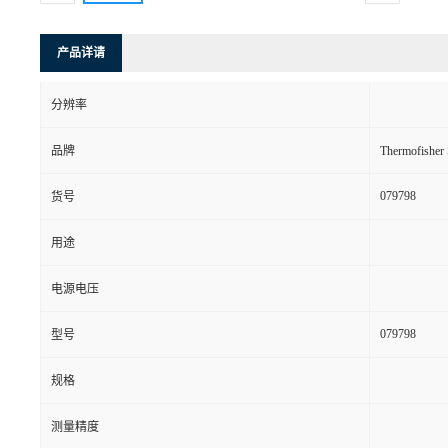
产品详请
分辨率
品牌
Thermofishe
079798
货号
用途
电源电压
079798
型号
规格
测量精度