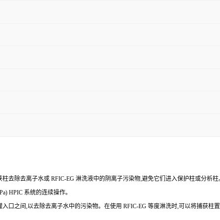
-HC 500 阴离子捕获柱去除去离子水或 RFIC-EG 淋洗液中的阴离子污染物,避免它们进入保护柱或分析柱
5 MPa) HPIC 系统的连续操作。
和 EGC淋洗液发生罐入口之间,以去除去离子水中的污染物。在使用 RFIC-EG 等度淋洗时,