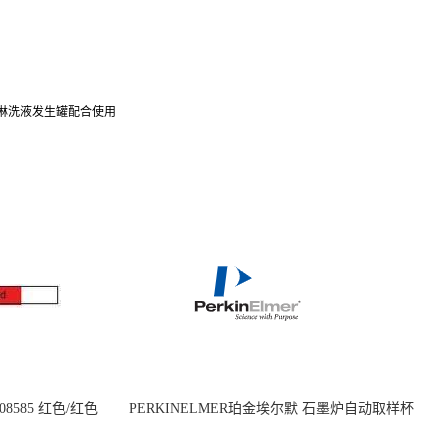
K2CO3 淋洗液发生罐配合使用
08585 红色/红色
PERKINELMER珀金埃尔默 石墨炉自动取样杯
14mm
1.2 mL B0510397