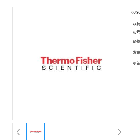
07
品
货
价
发
更