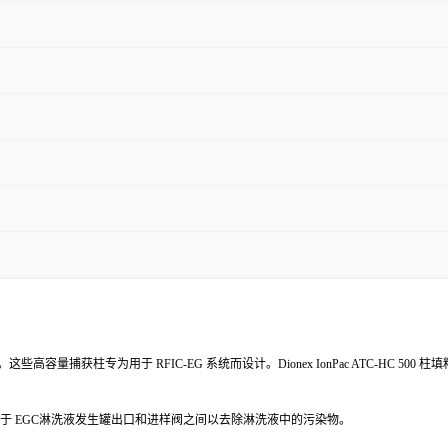
。这些高容量捕获柱专为用于 RFIC-EG 系统而设计。Dionex IonPac ATC-HC 500 柱填
可以将捕获柱置于 EGC淋洗液发生罐出口和进样阀之间以去除淋洗液中的污染物。