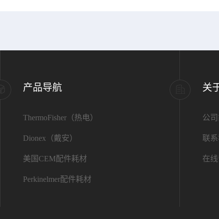
产品导航
关
ThermoFisher（热电）
公司
Dionex（戴安）
联系
美国CEM配件耗材
在线
Perkinelmer配件耗材