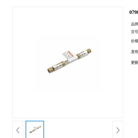
079
品
货
价
发
更