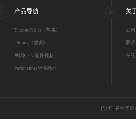
产品导航
关
ThermoFisher（热电）
公司
Dionex（戴安）
联系
美国CEM配件耗材
在线
Perkinelmer配件耗材
杭州汇名科学仪