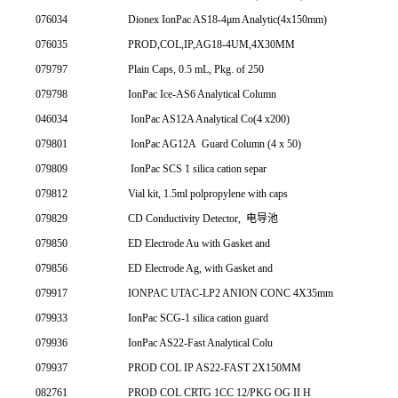
076034
Dionex IonPac AS18-4μm Analytic(4x150mm)
076035
PROD,COL,IP,AG18-4UM,4X30MM
079797
Plain Caps, 0.5 mL, Pkg. of 250
079798
IonPac Ice-AS6 Analytical Column
046034
IonPac AS12A Analytical Co(4 x200)
079801
IonPac AG12A
Guard Column (4 x 50)
079809
IonPac SCS 1 silica cation separ
079812
Vial kit, 1.5ml polpropylene with caps
079829
CD Conductivity Detector,
电导池
079850
ED Electrode Au with Gasket and
079856
ED Electrode Ag, with Gasket and
079917
IONPAC UTAC-LP2 ANION CONC 4X35mm
079933
IonPac SCG-1 silica cation guard
079936
IonPac AS22-Fast Analytical Colu
079937
PROD COL IP AS22-FAST 2X150MM
082761
PROD COL CRTG 1CC 12/PKG OG II H