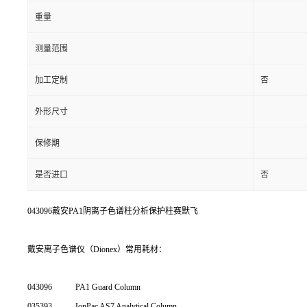
重量
测量范围
加工定制
否
外形尺寸
保修期
是否进口
否
043096戴安PA1阴离子色谱柱分析保护柱赛默飞
戴安离子色谱仪（Dionex）常用耗材：
043096
PA1 Guard Column
035393
IonPac AS7 Analytical Column