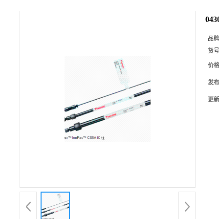
04
品
货
价
发
更