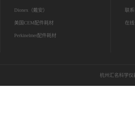
Dionex（戴安）
联系
美国CEM配件耗材
在线
Perkinelmer配件耗材
杭州汇名科学仪