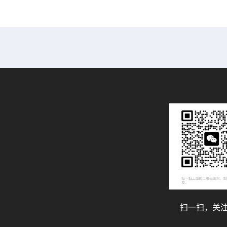
14mm
1.2 mL B0510397
扫一扫，关