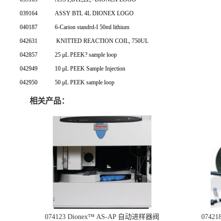
039164
ASSY BTL 4L DIONEX LOGO
040187
6-Carion standrd-I 50ml lithium
042631
KNITTED REACTION COIL, 750UL
042857
25 μL PEEK? sample loop
042949
10 μL PEEK Sample Injection
042950
50 μL PEEK sample loop
相关产品：
074123 Dionex™ AS-AP 自动进样器阀
074