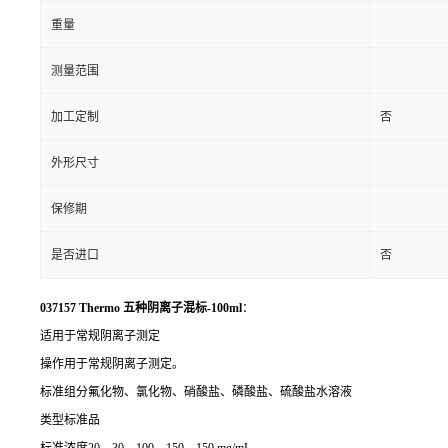
重量
测量范围
加工定制
否
外形尺寸
保修期
是否进口
否
037157 Thermo 五种阴离子混标-100ml
：
适用于常规阴离子测定
操作用于常规阴离子测定。
标准组分氟化物、氯化物、硝酸盐、磷酸盐、硫酸盐水溶液
类型标准品
标准浓度20、30、100、150、150 mg/mL