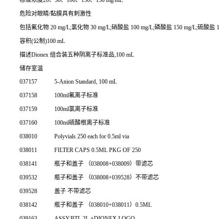
危险对眼睛/黏膜具有刺激性
包括氟化物 20 mg/L;氯化物 30 mg/L;硝酸盐 100 mg/L;磷酸盐 150 mg/L;硫酸盐 15
容积(公制)100 mL
描述Dionex 组合装五种阴离子标准品,100 mL
储存室温
037157
5-Anion Standard, 100 mL
037158
100ml氟离子标准
037159
100ml氯离子标准
037160
100ml硫酸根离子标准
038010
Polyvials 250 each for 0.5ml via
038011
FILTER CAPS 0.5ML PKG OF 250
038141
瓶子和盖子 （038008+038009）带滤芯
039532
瓶子和盖子 （038008+039528）不带滤芯
039528
盖子 不带滤芯
038142
瓶子和盖子 （038010+038011）0.5ML
039163
ASSY,BTL,2L,+DIONEX LOGO