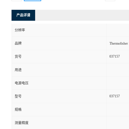
产品详请
分辨率
品牌
Thermofishe
037157
货号
用途
电源电压
037157
型号
规格
测量精度