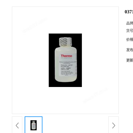
03
品
货
价
发
更