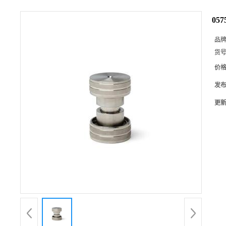
05
品
货
价
发
更