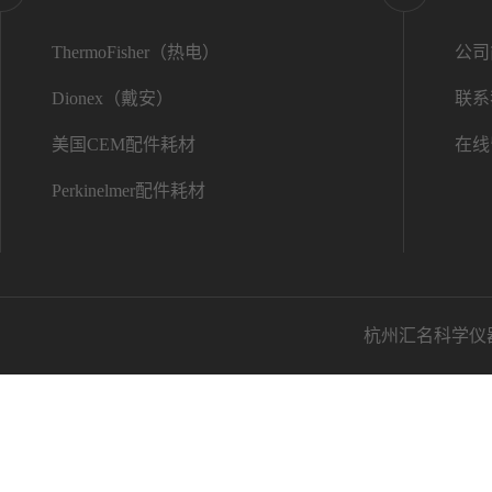
ThermoFisher（热电）
公司
Dionex（戴安）
联系
美国CEM配件耗材
在线
Perkinelmer配件耗材
杭州汇名科学仪