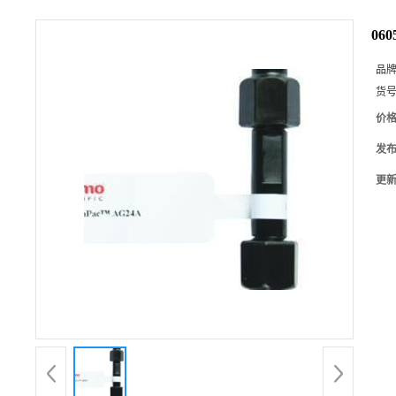
06
品
货
价
发
更