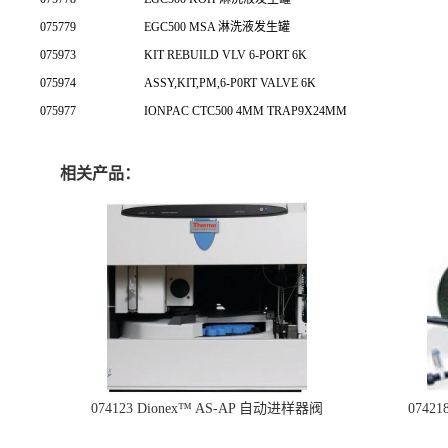
075779
EGC500 MSA 淋洗液发生罐
075973
KIT REBUILD VLV 6-PORT 6K
075974
ASSY,KIT,PM,6-P0RT VALVE 6K
075977
IONPAC CTC500 4MM TRAP9X24MM
相关产品：
074123 Dionex™ AS-AP 自动进样器阀
074