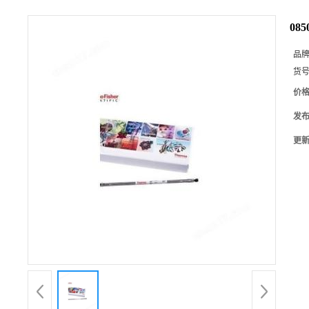
08
品
货
价
发
更