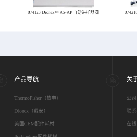
074123 Dionex™ AS-AP 自动进样器阀
074
产品导航
关
ThermoFisher（热电）
公司
Dionex（戴安）
联系
美国CEM配件耗材
在线
Perkinelmer配件耗材